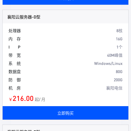
襄阳云服务器-D型
处理器
8核
内 存
16G
I P
1个
带 宽
40M峰值
系 统
Windows/Linux
数据盘
80G
防 御
200G
机 房
襄阳电信
216.00
￥
起/ 月
立即购买