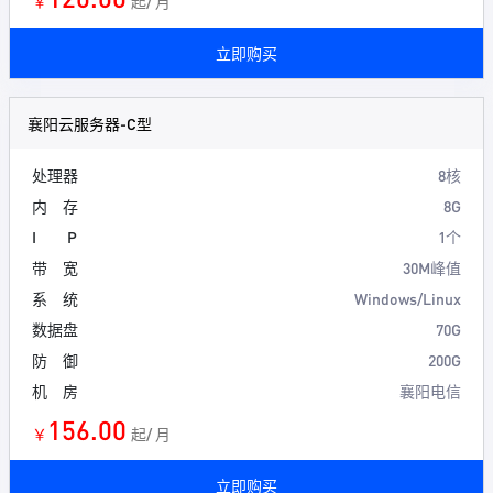
￥
起/ 月
立即购买
襄阳云服务器-C型
处理器
8核
内 存
8G
I P
1个
带 宽
30M峰值
系 统
Windows/Linux
数据盘
70G
防 御
200G
机 房
襄阳电信
156.00
￥
起/ 月
立即购买