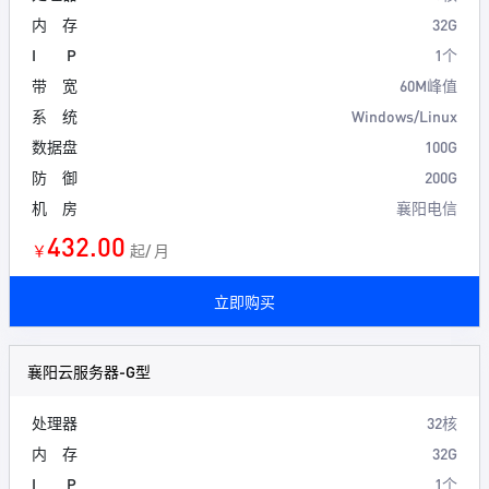
内 存
32G
I P
1个
带 宽
60M峰值
系 统
Windows/Linux
数据盘
100G
防 御
200G
机 房
襄阳电信
432.00
￥
起/ 月
立即购买
襄阳云服务器-G型
处理器
32核
内 存
32G
I P
1个