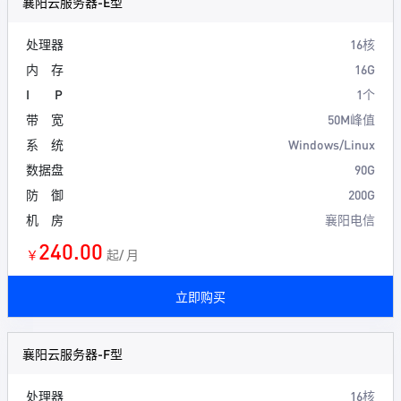
襄阳云服务器-E型
处理器
16核
内 存
16G
I P
1个
带 宽
50M峰值
系 统
Windows/Linux
数据盘
90G
防 御
200G
机 房
襄阳电信
240.00
￥
起/ 月
立即购买
襄阳云服务器-F型
处理器
16核