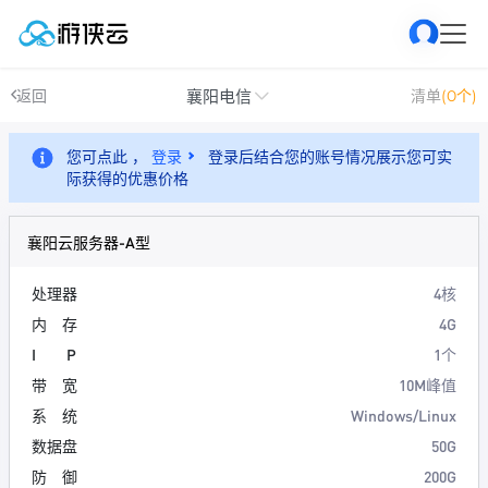
襄阳电信
返回
清单
(0个)
您可点此 ，
登录
登录后结合您的账号情况展示您可实
际获得的优惠价格
襄阳云服务器-A型
处理器
4核
内 存
4G
I P
1个
带 宽
10M峰值
系 统
Windows/Linux
数据盘
50G
防 御
200G