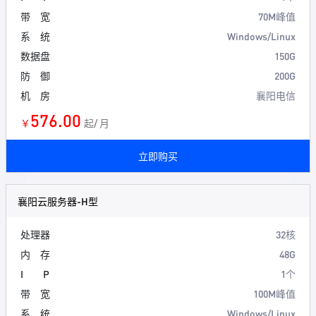
带 宽
70M峰值
系 统
Windows/Linux
数据盘
150G
防 御
200G
机 房
襄阳电信
576.00
￥
起/ 月
立即购买
襄阳云服务器-H型
处理器
32核
内 存
48G
I P
1个
带 宽
100M峰值
系 统
Windows/Linux