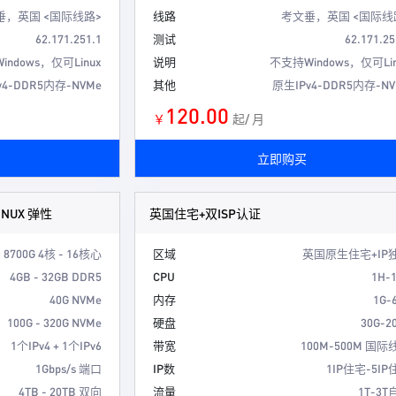
垂，英国 <国际线路>
线路
考文垂，英国 <国际线
62.171.251.1
测试
62.171.25
ndows，仅可Linux
说明
不支持Windows，仅可Lin
v4-DDR5内存-NVMe
其他
原生IPv4-DDR5内存-NV
120.00
￥
起/ 月
立即购买
INUX 弹性
英国住宅+双ISP认证
 8700G 4核 - 16核心
区域
英国原生住宅+IP
4GB - 32GB DDR5
CPU
1H-
40G NVMe
内存
1G-
100G - 320G NVMe
硬盘
30G-2
1个IPv4 + 1个IPv6
带宽
100M-500M 国际
1Gbps/s 端口
IP数
1IP住宅-5IP
4TB - 20TB 双向
流量
1T-3T