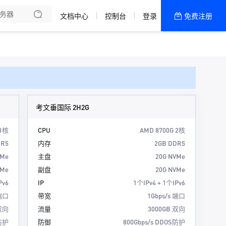
书
文档中心
控制台
登录
免费注册
全部产品
新闻资讯
帮助文档
热销推荐
香港精品-企业款
考文垂国际 2H2G
美国200G高防
 1核
CPU
AMD 8700G 2核
DR5
内存
2GB DDR5
活动机型
VMe
主盘
20G NVMe
香港优化-商用款
VMe
副盘
20G NVMe
Pv6
IP
1个IPv4 + 1个IPv6
 端口
带宽
1Gbps/s 端口
 双向
流量
3000GB 双向
S防护
防御
800Gbps/s DDOS防护