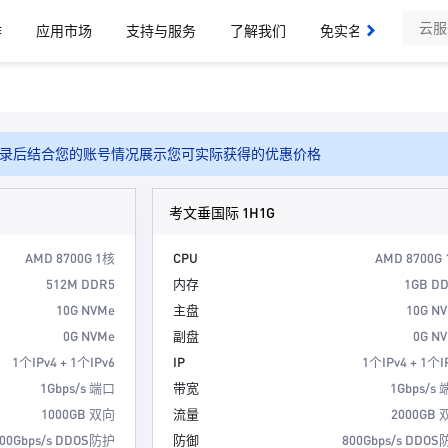
作
应用市场
支持与服务
了解我们
免实名域名、SSL证
录后结合您的账号情况展示您可实际获得的优惠价格
考文垂国际 1H1G
AMD 8700G 1核
CPU
AMD 8700G
512M DDR5
内存
1GB D
10G NVMe
主盘
10G N
0G NVMe
副盘
0G N
1个IPv4 + 1个IPv6
IP
1个IPv4 + 1个I
1Gbps/s 端口
带宽
1Gbps/s
1000GB 双向
流量
2000GB
00Gbps/s DDOS防护
防御
800Gbps/s DDO