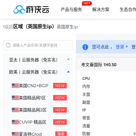
HOT
产品与服务
解决方案
生态合
区域（英国原生ip）
英国原生ip
返回
您可点此 ，
登录
登
亚太丨云服务器（免实名）
考文垂国际 1H0.5G
欧美丨云服务器（免实名）
CPU
美国CN2+BGP
NEW
内存
主盘
美国精品网1区
NEW
副盘
美国精品网2区
IP
NEW
带宽
CUVIP 精品区
NEW
流量
防御
8
夏洛特Glod
独家