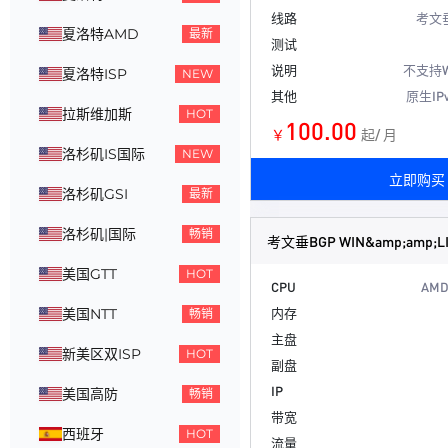
线路
考文
夏洛特AMD
最新
测试
说明
不支持Wi
夏洛特ISP
NEW
其他
原生IP
拉斯维加斯
HOT
100.00
￥
起/ 月
洛杉矶IS国际
NEW
立即购买
洛杉矶GSI
最新
洛杉矶|国际
畅销
考文垂BGP WIN&amp;amp;L
美国GTT
HOT
CPU
AMD
内存
美国NTT
畅销
主盘
新美区双ISP
HOT
副盘
IP
美国高防
畅销
带宽
西班牙
HOT
流量