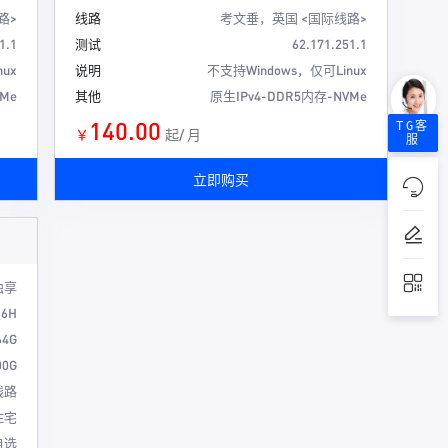
路>
线路
考文垂，英国 <国际线路>
1.1
测试
62.171.251.1
ux
说明
不支持Windows，仅可Linux
Me
其他
原生IPv4-DDR5内存-NVMe
140.00
TG客
￥
起/ 月
服
立即购买
独享
16H
64G
00G
线路
住宅
自选