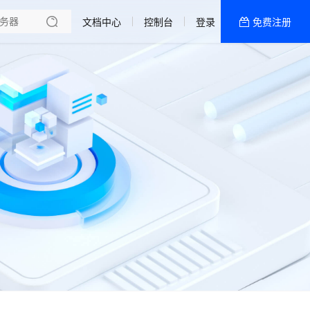
书
文档中心
控制台
登录
免费注册
全部产品
新闻资讯
帮助文档
热销推荐
香港精品-企业款
美国200G高防
活动机型
香港优化-商用款