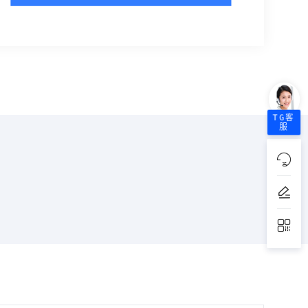
TG客
服