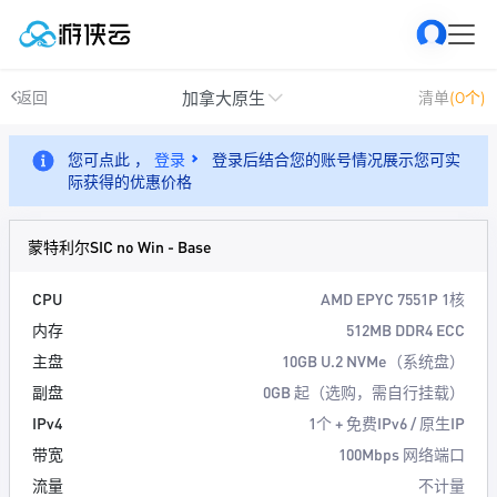
加拿大原生
返回
清单
(0个)
您可点此 ，
登录
登录后结合您的账号情况展示您可实
际获得的优惠价格
蒙特利尔SIC no Win - Base
CPU
AMD EPYC 7551P 1核
内存
512MB DDR4 ECC
主盘
10GB U.2 NVMe（系统盘）
副盘
0GB 起（选购，需自行挂载）
IPv4
1个 + 免费IPv6 / 原生IP
带宽
100Mbps 网络端口
流量
不计量