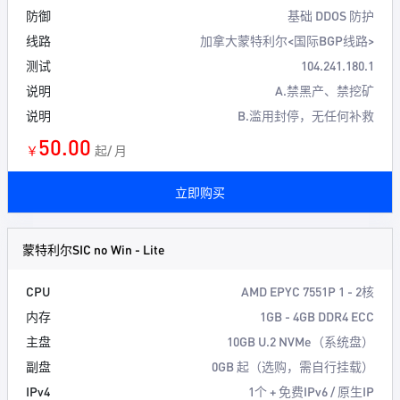
防御
基础 DDOS 防护
线路
加拿大蒙特利尔<国际BGP线路>
测试
104.241.180.1
说明
A.禁黑产、禁挖矿
说明
B.滥用封停，无任何补救
50.00
￥
起/ 月
立即购买
蒙特利尔SIC no Win - Lite
CPU
AMD EPYC 7551P 1 - 2核
内存
1GB - 4GB DDR4 ECC
主盘
10GB U.2 NVMe（系统盘）
副盘
0GB 起（选购，需自行挂载）
IPv4
1个 + 免费IPv6 / 原生IP