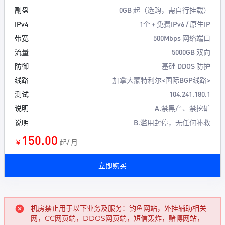
副盘
0GB 起（选购，需自行挂载）
IPv4
1个 + 免费IPv6 / 原生IP
带宽
500Mbps 网络端口
流量
5000GB 双向
防御
基础 DDOS 防护
线路
加拿大蒙特利尔<国际BGP线路>
测试
104.241.180.1
说明
A.禁黑产、禁挖矿
说明
B.滥用封停，无任何补救
150.00
￥
起/ 月
立即购买
机房禁止用于以下业务及服务：钓鱼网站，外挂辅助相关
网，CC网页端，DDOS网页端，短信轰炸，赌博网站，