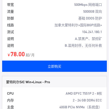
带宽
500Mbps 网络端口
流量
5000GB 双向
防御
基础 DDOS 防护
线路
加拿大蒙特利尔<国际BGP线路>
测试
104.241.180.1
说明
A.禁黑产、禁挖矿
说明
B.滥用封停，无任何补救
78.00
￥
起/ 月
立即购买
蒙特利尔SIC Win+Linux - Pro
CPU
AMD EPYC 7551P 2 - 8核
内存
2 - 24 GB DDR4 ECC
主盘
40GB PCIe NVMe（系统盘）