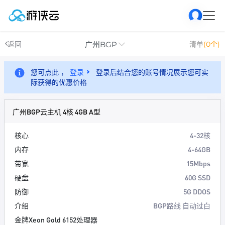
广州BGP
返回
清单
(0个)
您可点此 ，
登录
登录后结合您的账号情况展示您可实
际获得的优惠价格
广州BGP云主机 4核 4GB A型
核心
4-32核
内存
4-64GB
带宽
15Mbps
硬盘
60G SSD
防御
5G DDOS
介绍
BGP路线 自动过白
金牌Xeon Gold 6152处理器