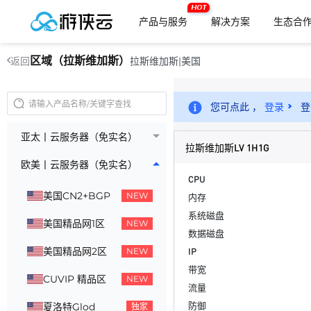
HOT
产品与服务
解决方案
生态合
区域（拉斯维加斯）
拉斯维加斯|美国
返回
您可点此 ，
登录
登
亚太丨云服务器（免实名）
拉斯维加斯LV 1H1G
欧美丨云服务器（免实名）
CPU
美国CN2+BGP
NEW
内存
系统磁盘
美国精品网1区
NEW
数据磁盘
美国精品网2区
IP
NEW
带宽
CUVIP 精品区
NEW
流量
防御
夏洛特Glod
独家