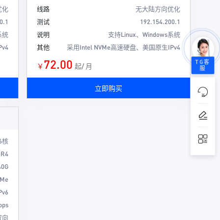
优化
线路
无大陆方向优化
0.1
测试
192.154.200.1
系统
说明
支持Linux、Windows系统
v4
其他
采用Intel NVMe高速硬盘、美国原生IPv4
72.00
TG客
￥
起/ 月
服
立即购买
16核
DR4
40G
VMe
Pv6
bps
 双向