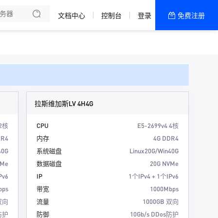
书
文档中心
控制台
登录
免费注册
全部产品
新闻资讯
帮助文档
热销推荐
香港精品-企业款
拉斯维加斯LV 4H4G
美国200G高防
 2核
CPU
E5-2699v4 4核
DR4
内存
4G DDR4
活动机型
40G
系统磁盘
Linux20G/Win40G
香港优化-商用款
VMe
数据磁盘
20G NVMe
Pv6
IP
1个IPv4 + 1个IPv6
bps
带宽
1000Mbps
 双向
流量
1000GB 双向
s防护
防御
10Gb/s DDos防护