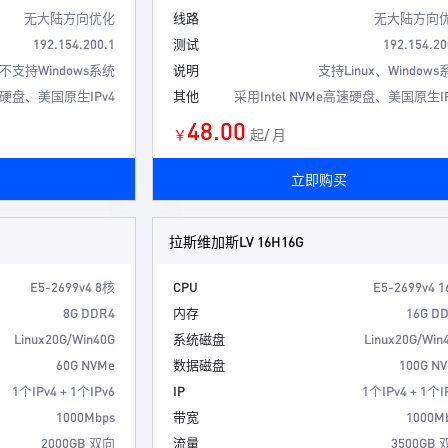
无大陆方向优化
线路
无大陆方向
192.154.200.1
测试
192.154.20
不支持Windows系统
说明
支持Linux、Windows
高速硬盘、美国原生IPv4
其他
采用Intel NVMe高速硬盘、美国原生IP
48.00
￥
起/ 月
立即购买
拉斯维加斯LV 16H16G
E5-2699v4 8核
CPU
E5-2699v4 
8G DDR4
内存
16G D
Linux20G/Win40G
系统磁盘
Linux20G/Win
60G NVMe
数据磁盘
100G N
1个IPv4 + 1个IPv6
IP
1个IPv4 + 1个I
1000Mbps
带宽
1000M
2000GB 双向
流量
3500GB