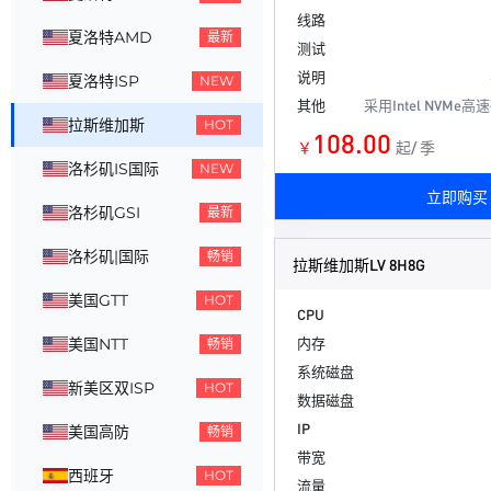
线路
夏洛特AMD
最新
测试
说明
夏洛特ISP
NEW
其他
采用Intel NVMe
拉斯维加斯
HOT
108.00
￥
起/ 季
洛杉矶IS国际
NEW
立即购买
洛杉矶GSI
最新
洛杉矶|国际
畅销
拉斯维加斯LV 8H8G
美国GTT
HOT
CPU
内存
美国NTT
畅销
系统磁盘
新美区双ISP
HOT
数据磁盘
IP
美国高防
畅销
带宽
西班牙
HOT
流量