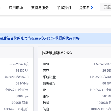
作
应用市场
支持与服务
了解我们
免实名域名、SSL证
录后结合您的账号情况展示您可实际获得的优惠价格
拉斯维加斯LV 2H2G
E5-2699v4 1核
CPU
E5-2699v4
1G DDR4
内存
2G D
Linux20G/Win40G
系统磁盘
Linux20G/Win
0G NVMe
数据磁盘
0G N
1个IPv4 + 1个IPv6
IP
1个IPv4 + 1个I
500Mbps
带宽
500M
1000GB 双向
流量
1000GB
10Gb/s DDos防护
防御
10Gb/s DDo