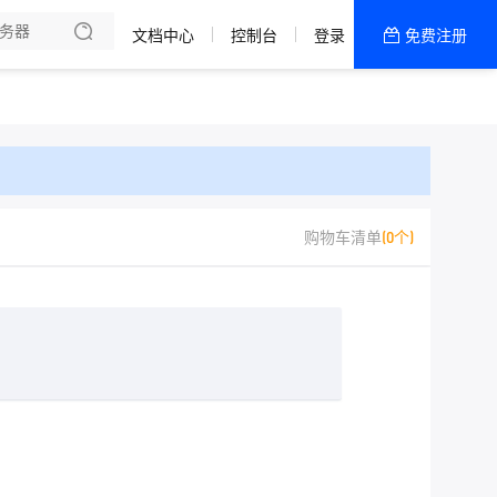
书
文档中心
控制台
登录
免费注册
全部产品
新闻资讯
帮助文档
热销推荐
香港精品-企业款
购物车清单
(0个)
美国200G高防
活动机型
香港优化-商用款