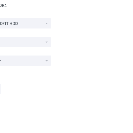
DR4
D/1T HDD
个