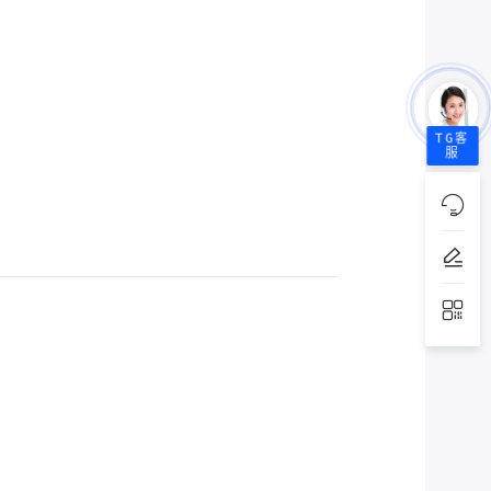
TG客
服