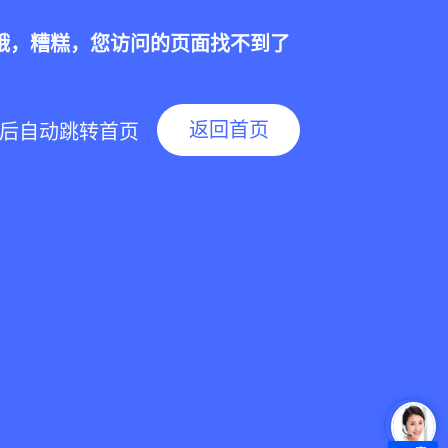
哦，糟糕，您访问的页面找不到了
返回首页
后自动跳转首页