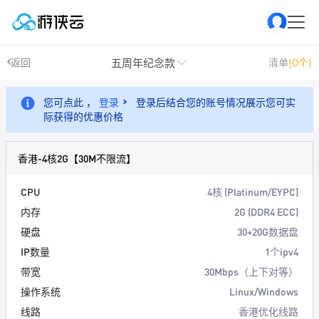
五周年纪念款
返回
清单
(0个)
您可点此 ，
登录
登录后结合您的账号情况展示您可实
际获得的优惠价格
香港-4核2G【30M不限流】
CPU
4核 (Platinum/EYPC)
内存
2G (DDR4 ECC)
硬盘
30+20G数据盘
IP数量
1个ipv4
带宽
30Mbps（上下对等）
操作系统
Linux/Windows
线路
香港优化线路