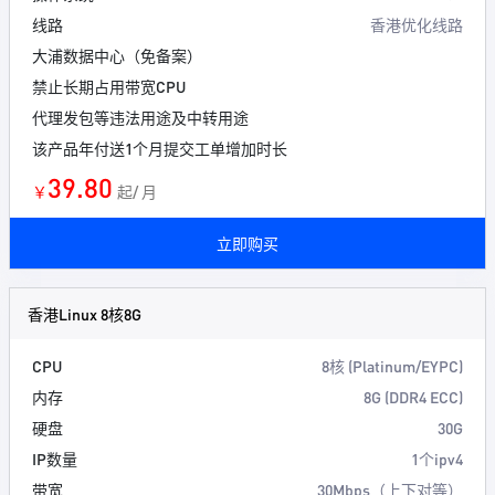
线路
香港优化线路
大浦数据中心（免备案）
禁止长期占用带宽CPU
代理发包等违法用途及中转用途
该产品年付送1个月提交工单增加时长
39.80
￥
起/ 月
立即购买
香港Linux 8核8G
CPU
8核 (Platinum/EYPC)
内存
8G (DDR4 ECC)
硬盘
30G
IP数量
1个ipv4
带宽
30Mbps（上下对等）