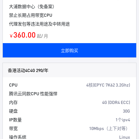
大浦数据中心（免备案）
禁止长期占用带宽CPU
代理发包等违法用途及中转用途
360.00
￥
起/ 月
立即购买
香港活动4C4G 290/年
CPU
4核(EPYC 7K62 3.2Ghz)
腾讯云同款CPU 性能强悍
内存
4G (DDR4 ECC)
硬盘
30G
IP数量
1个ipv4
带宽
10Mbps（上下对等）
操作系统
Linux