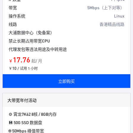
带宽
5Mbps（上下对等）
操作系统
Linux
线路
香港精品线路
大浦数据中心（免备案）
禁止长期占用带宽CPU
代理发包等违法用途及中转用途
17.76
￥
起/ 月
10
￥
/ 试用 1 小时
立即购买
大带宽年付活动
⚙️ 霄龙7K62 8核 / 8GB内存
💾 50G SSD 数据盘
🌐 50Mbps 峰值带宽