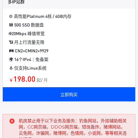
多IP站群
⚙️ 高性能Platinum 4核 / 4GB内存
💾 50G SSD 数据盘
🌐20Mbps 峰值带宽
📶 月上行流量无限
🛤️ CN2+CMIN2+9929
🌍 16个IPv4｜免备案
🐧 仅支持Linux系统
198.00
￥
起/ 月
立即购买
机房禁止用于以下业务及服务：钓鱼网站，外挂辅助相关
网，CC网页端，DDOS网页端，短信轰炸，赌博网站，
云免网，诈骗网，赌博网，色情网，小说网，等等相关违