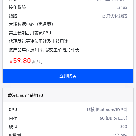
操作系统
Linux
线路
香港优化线路
大浦数据中心（免备案）
禁止长期占用带宽CPU
代理发包等违法用途及中转用途
该产品年付送1个月提交工单增加时长
59.80
￥
起/ 月
立即购买
香港Linux 16核16G
CPU
16核 (Platinum/EYPC)
内存
16G (DDR4 ECC)
硬盘
30G
IP数量
1个ipv4