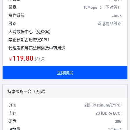
带宽
10Mbps（上下对等）
操作系统
Linux
线路
香港精品线路
大浦数据中心（免备案）
禁止长期占用带宽CPU
代理发包等违法用途及中转用途
119.80
￥
起/ 月
立即购买
特惠限购一台（无货）
CPU
2核 (Platinum/EYPC)
内存
2G (DDR4 ECC)
硬盘
30G
IP数量
1个ipv4