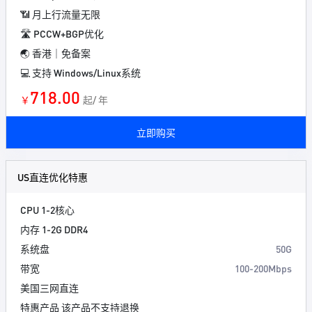
📶 月上行流量无限
🛣️ PCCW+BGP优化
🌏 香港｜免备案
💻 支持 Windows/Linux系统
718.00
￥
起/ 年
立即购买
US直连优化特惠
CPU 1-2核心
内存 1-2G DDR4
系统盘
50G
带宽
100-200Mbps
美国三网直连
特惠产品 该产品不支持退换